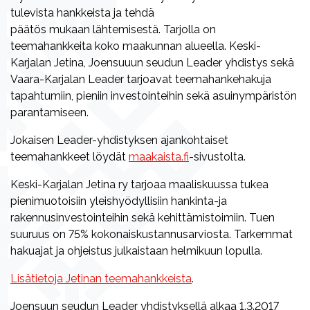
tulevista hankkeista ja tehdä
päätös mukaan lähtemisestä. Tarjolla on
teemahankkeita koko maakunnan alueella. Keski-
Karjalan Jetina, Joensuuun seudun Leader yhdistys sekä
Vaara-Karjalan Leader tarjoavat teemahankehakuja
tapahtumiin, pieniin investointeihin sekä asuinympäristön
parantamiseen.
Jokaisen Leader-yhdistyksen ajankohtaiset
teemahankkeet löydät
maakaista.fi
-sivustolta.
Keski-Karjalan Jetina ry tarjoaa maaliskuussa tukea
pienimuotoisiin yleishyödyllisiin hankinta-ja
rakennusinvestointeihin sekä kehittämistoimiin. Tuen
suuruus on 75% kokonaiskustannusarviosta. Tarkemmat
hakuajat ja ohjeistus julkaistaan helmikuun lopulla.
Lisätietoja Jetinan teemahankkeista
.
Joensuun seudun Leader yhdistyksellä alkaa 1.3.2017