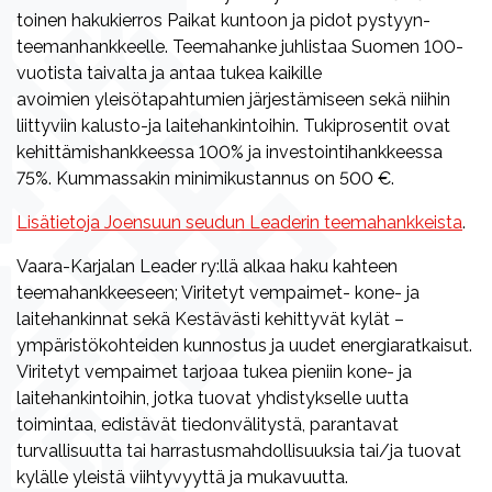
toinen hakukierros Paikat kuntoon ja pidot pystyyn-
teemanhankkeelle. Teemahanke juhlistaa Suomen 100-
vuotista taivalta ja antaa tukea kaikille
avoimien yleisötapahtumien järjestämiseen sekä niihin
liittyviin kalusto-ja laitehankintoihin. Tukiprosentit ovat
kehittämishankkeessa 100% ja investointihankkeessa
75%. Kummassakin minimikustannus on 500 €.
Lisätietoja Joensuun seudun Leaderin teemahankkeista
.
Vaara-Karjalan Leader ry:llä alkaa haku kahteen
teemahankkeeseen; Viritetyt vempaimet- kone- ja
laitehankinnat sekä Kestävästi kehittyvät kylät –
ympäristökohteiden kunnostus ja uudet energiaratkaisut.
Viritetyt vempaimet tarjoaa tukea pieniin kone- ja
laitehankintoihin, jotka tuovat yhdistykselle uutta
toimintaa, edistävät tiedonvälitystä, parantavat
turvallisuutta tai harrastusmahdollisuuksia tai/ja tuovat
kylälle yleistä viihtyvyyttä ja mukavuutta.