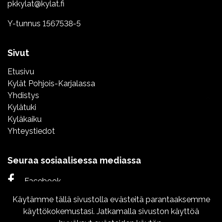
pkkylat@kylat.fi
Y-tunnus 1567538-5
Sivut
Etusivu
Kylät Pohjois-Karjalassa
Yhdistys
Kylätuki
Kyläkaiku
Yhteystiedot
Seuraa sosiaalisessa mediassa
Facebook
Käytämme tällä sivustolla evästeitä parantaaksemme
Instagram
käyttökokemustasi. Jatkamalla sivuston käyttöä