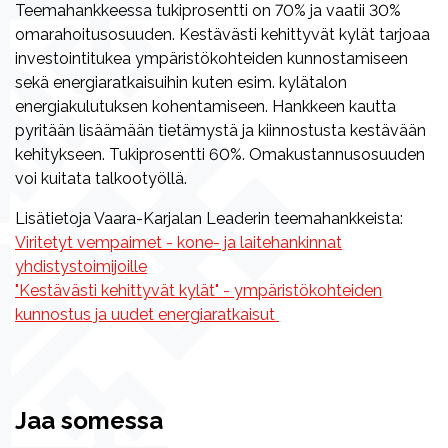
Teemahankkeessa tukiprosentti on 70% ja vaatii 30%
omarahoitusosuuden. Kestävästi kehittyvät kylät tarjoaa
investointitukea ympäristökohteiden kunnostamiseen
sekä energiaratkaisuihin kuten esim. kylätalon
energiakulutuksen kohentamiseen. Hankkeen kautta
pyritään lisäämään tietämystä ja kiinnostusta kestävään
kehitykseen. Tukiprosentti 60%. Omakustannusosuuden
voi kuitata talkootyöllä.
Lisätietoja Vaara-Karjalan Leaderin teemahankkeista:
Viritetyt vempaimet - kone- ja laitehankinnat
yhdistystoimijoille
"Kestävästi kehittyvät kylät" - ympäristökohteiden
kunnostus ja uudet energiaratkaisut
Jaa somessa