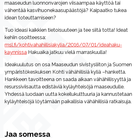
maaseudun luonnonvarojen viisaampaa käyttöä tai
vähentää kasvihuonekaasupäästöjä? Kaipaatko tukea
idean toteuttamiseen?
Tuo ideasi kaikkien tietoisuuteen ja tee siitä totta! Ideat
kehiin osoitteessa:
msl.fi/kohtivahahiilisiakylia/2016/07/01/ideahaku-
kaynnissa
Hakuaika jatkuu vielä marraskuulla!
Ideakuulutus on osa Maaseudun sivistysliiton ja Suomen
ympäristökeskuksen Kohti vähähiilisiä kyliä –hanketta.
Hankkeen tavoitteena on saada aikaan vähähiilisyyttä ja
resurssiviisautta edistäviä kyläyhteisöjä maaseudulle.
Yhdessä luodaan uutta kokeilukulttuuria ja kannustetaan
kyläyhteisöjä löytämään paikallisia vähähiilisiä ratkaisuja.
Jaa somessa