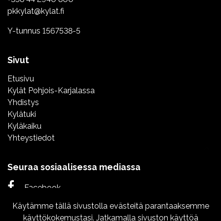
pkkylat@kylat.fi
Y-tunnus 1567538-5
Sivut
Etusivu
Kylät Pohjois-Karjalassa
Yhdistys
Kylätuki
Kyläkaiku
Yhteystiedot
Seuraa sosiaalisessa mediassa
Facebook
Käytämme tällä sivustolla evästeitä parantaaksemme
Instagram
käyttökokemustasi. Jatkamalla sivuston käyttöä