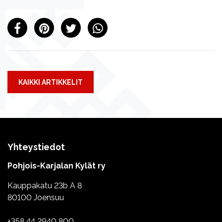
KAIKKI ARTIKKELIT
Yhteystiedot
Pohjois-Karjalan Kylät ry
Kauppakatu 23b A 8
80100 Joensuu
+358 44 2940 800