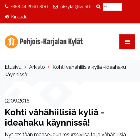
+358 44 2940 800
pkkylat@kylat.fi
Kirjaudu
Etusivu
Arkisto
Kohti vähähiilisiä kyliä -ideahaku
käynnissä!
12.09.2016
Kohti vähähiilisiä kyliä -
ideahaku käynnissä!
Nyt etsitään maaseudun resurssiviisaita ja vähähiilisiä