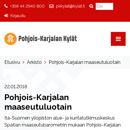
+358 44 2940 800
pkkylat@kylat.fi
Kirjaudu
Etusivu
Arkisto
Pohjois-Karjalan maaseutuluotain
22.01.2018
Pohjois-Karjalan
maaseutuluotain
Itä-Suomen yliopiston alue- ja kuntatutkimuskeskus
Spatian maaseutubarometrin mukaan Pohjois-Karjalan