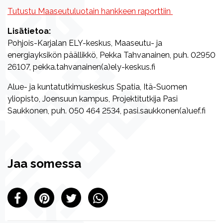
Tutustu Maaseutuluotain hankkeen raporttiin
Lisätietoa:
Pohjois-Karjalan ELY-keskus, Maaseutu- ja
energiayksikön päällikkö, Pekka Tahvanainen, puh. 02950
26107, pekka.tahvanainen(a)ely-keskus.fi
Alue- ja kuntatutkimuskeskus Spatia, Itä-Suomen
yliopisto, Joensuun kampus, Projektitutkija Pasi
Saukkonen, puh. 050 464 2534, pasi.saukkonen(a)uef.fi
Jaa somessa