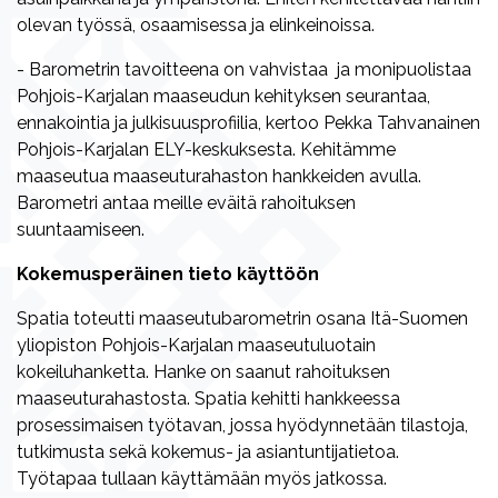
olevan työssä, osaamisessa ja elinkeinoissa.
- Barometrin tavoitteena on vahvistaa ja monipuolistaa
Pohjois-Karjalan maaseudun kehityksen seurantaa,
ennakointia ja julkisuusprofiilia, kertoo Pekka Tahvanainen
Pohjois-Karjalan ELY-keskuksesta. Kehitämme
maaseutua maaseuturahaston hankkeiden avulla.
Barometri antaa meille eväitä rahoituksen
suuntaamiseen.
Kokemusperäinen tieto käyttöön
Spatia toteutti maaseutubarometrin osana Itä-Suomen
yliopiston Pohjois-Karjalan maaseutuluotain
kokeiluhanketta. Hanke on saanut rahoituksen
maaseuturahastosta. Spatia kehitti hankkeessa
prosessimaisen työtavan, jossa hyödynnetään tilastoja,
tutkimusta sekä kokemus- ja asiantuntijatietoa.
Työtapaa tullaan käyttämään myös jatkossa.