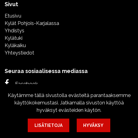
Sivut
Etusivu
Kylät Pohjois-Karjalassa
Yhdistys
Kylätuki
Kyläkaiku
Yhteystiedot
Seuraa sosiaalisessa mediassa
Facebook
Käytämme tällä sivustolla evästeitä parantaaksemme
Instagram
käyttökokemustasi. Jatkamalla sivuston käyttöä
hyväksyt evästeiden käytön.
LISÄTIETOJA
HYVÄKSY
© 2024 Pohjois-Karjalan Kylät ry. Sivusto:
atFlow Oy