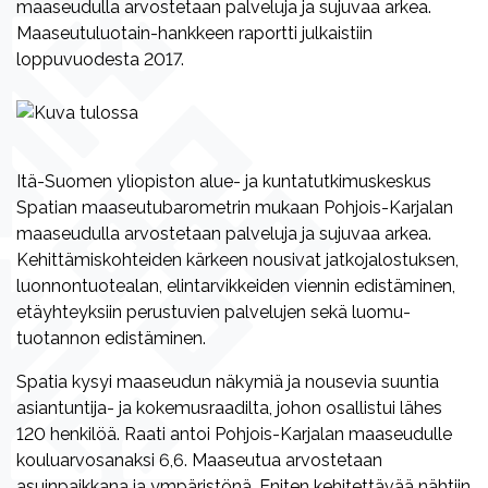
maaseudulla arvostetaan palveluja ja sujuvaa arkea.
Maaseutuluotain-hankkeen raportti julkaistiin
loppuvuodesta 2017.
Itä-Suomen yliopiston alue- ja kuntatutkimuskeskus
Spatian maaseutubarometrin mukaan Pohjois-Karjalan
maaseudulla arvostetaan palveluja ja sujuvaa arkea.
Kehittämiskohteiden kärkeen nousivat jatkojalostuksen,
luonnontuotealan, elintarvikkeiden viennin edistäminen,
etäyhteyksiin perustuvien palvelujen sekä luomu-
tuotannon edistäminen.
Spatia kysyi maaseudun näkymiä ja nousevia suuntia
asiantuntija- ja kokemusraadilta, johon osallistui lähes
120 henkilöä. Raati antoi Pohjois-Karjalan maaseudulle
kouluarvosanaksi 6,6. Maaseutua arvostetaan
asuinpaikkana ja ympäristönä. Eniten kehitettävää nähtiin