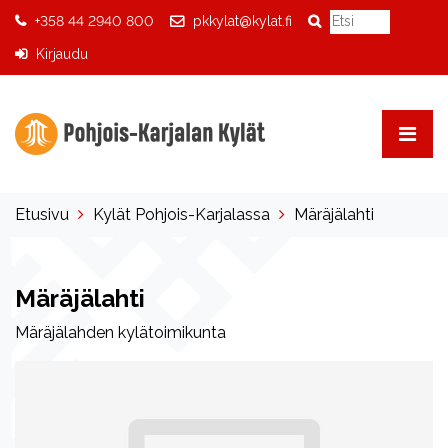
+358 44 2940 800
pkkylat@kylat.fi
Kirjaudu
Etusivu
Kylät Pohjois-Karjalassa
Märäjälahti
Märäjälahti
Märäjälahden kylätoimikunta