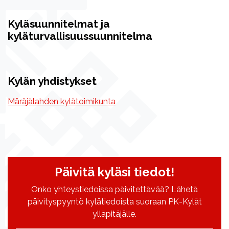
Kyläsuunnitelmat ja
kyläturvallisuussuunnitelma
Kylän yhdistykset
Märäjälahden kylätoimikunta
Päivitä kyläsi tiedot!
Onko yhteystiedoissa päivitettävää? Lähetä
päivityspyyntö kylätiedoista suoraan PK-Kylät
ylläpitäjälle.