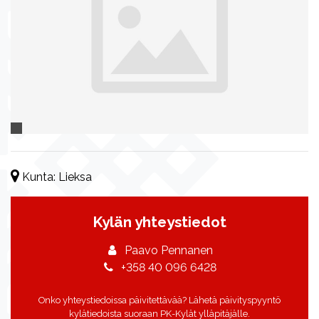
Kunta:
Lieksa
Kylän yhteystiedot
Paavo Pennanen
+358 40 096 6428
Onko yhteystiedoissa päivitettävää? Lähetä päivityspyyntö
kylätiedoista suoraan PK-Kylät ylläpitäjälle.