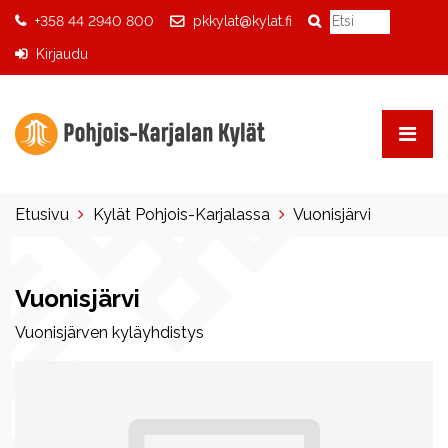
+358 44 2940 800
pkkylat@kylat.fi
Kirjaudu
Etusivu
Kylät Pohjois-Karjalassa
Vuonisjärvi
Vuonisjärvi
Vuonisjärven kyläyhdistys