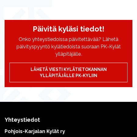
Päivitä kyläsi tiedot!
Onko yhteystiedoissa päivitettävää? Lähetä
päivityspyyntö kylätiedoista suoraan PK-Kylät
ylläpitäjälle.
LÄHETÄ VIESTI KYLÄTIETOKANNAN
YLLÄPITÄJÄLLE PK-KYLIIN
Yhteystiedot
Pohjois-Karjalan Kylät ry