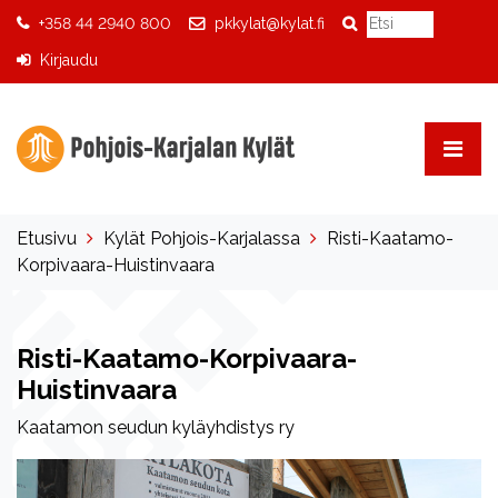
+358 44 2940 800
pkkylat@kylat.fi
Kirjaudu
Etusivu
Kylät Pohjois-Karjalassa
Risti-Kaatamo-
Korpivaara-Huistinvaara
Risti-Kaatamo-Korpivaara-
Huistinvaara
Kaatamon seudun kyläyhdistys ry