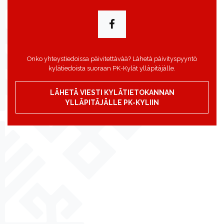
Onko yhteystiedoissa päivitettävää? Lähetä päivityspyyntö
kylätiedoista suoraan PK-Kylät ylläpitäjälle.
LÄHETÄ VIESTI KYLÄTIETOKANNAN
YLLÄPITÄJÄLLE PK-KYLIIN