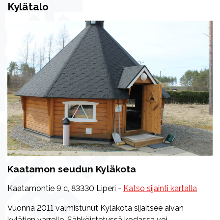
Kylätalo
Kaatamon seudun Kyläkota
Kaatamontie 9 c, 83330 Liperi -
Katso sijainti kartalla
Vuonna 2011 valmistunut Kyläkota sijaitsee aivan
kylätien varrelle. Sähköistetyssä kodassa voi