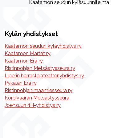
Kaatamon seudun kyläsuunnitelma
Kylän yhdistykset
Kaatamon seudun kyläyhdistys ry
Kaatamon Martat ry
Kaatamon Erä ry
Ristinpohjan Metsästysseura ry
Liperin harrastajateatteriyhdistys ry
Pykälän Erä ry
Ristinpohjan maamiesseura ry
Korpivaaran Metsästysseura
Joensuun 4H-yhdistys ry