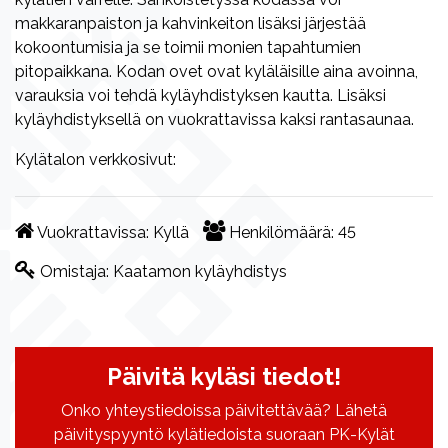
makkaranpaiston ja kahvinkeiton lisäksi järjestää
kokoontumisia ja se toimii monien tapahtumien
pitopaikkana. Kodan ovet ovat kyläläisille aina avoinna,
varauksia voi tehdä kyläyhdistyksen kautta. Lisäksi
kyläyhdistyksellä on vuokrattavissa kaksi rantasaunaa.
Kylätalon verkkosivut:
Vuokrattavissa:
Kyllä
Henkilömäärä:
45
Omistaja:
Kaatamon kyläyhdistys
Päivitä kyläsi tiedot!
Onko yhteystiedoissa päivitettävää? Lähetä
päivityspyyntö kylätiedoista suoraan PK-Kylät