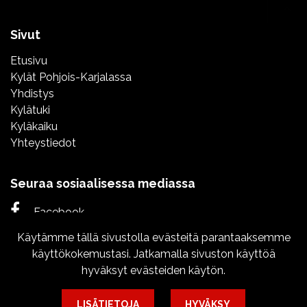
Sivut
Etusivu
Kylät Pohjois-Karjalassa
Yhdistys
Kylätuki
Kyläkaiku
Yhteystiedot
Seuraa sosiaalisessa mediassa
Facebook
Käytämme tällä sivustolla evästeitä parantaaksemme
Instagram
käyttökokemustasi. Jatkamalla sivuston käyttöä
hyväksyt evästeiden käytön.
LISÄTIETOJA
HYVÄKSY