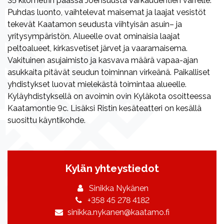
35 kilometrin päässä Joensuusta Varkaudentien varrelle.
Puhdas luonto, vaihtelevat maisemat ja laajat vesistöt
tekevät Kaatamon seudusta viihtyisän asuin– ja
yritysympäristön. Alueelle ovat ominaisia laajat
peltoalueet, kirkasvetiset järvet ja vaaramaisema.
Vakituinen asujaimisto ja kasvava määrä vapaa-ajan
asukkaita pitävät seudun toiminnan virkeänä. Paikalliset
yhdistykset luovat mielekästä toimintaa alueelle.
Kyläyhdistyksellä on avoimin ovin Kyläkota osoitteessa
Kaatamontie 9c. Lisäksi Ristin kesäteatteri on kesällä
suosittu käyntikohde.
Kylän yhteystiedot
Sinikka Nykänen
+358 45 278 4182
sinikka.nykanen@kaatamo.fi