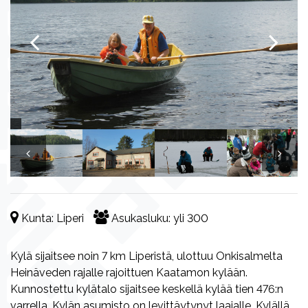
Kunta:
Liperi
Asukasluku:
yli 300
Kylä sijaitsee noin 7 km Liperistä, ulottuu Onkisalmelta
Heinäveden rajalle rajoittuen Kaatamon kylään.
Kunnostettu kylätalo sijaitsee keskellä kylää tien 476:n
varrella. Kylän asumisto on levittäytynyt laajalle. Kylällä