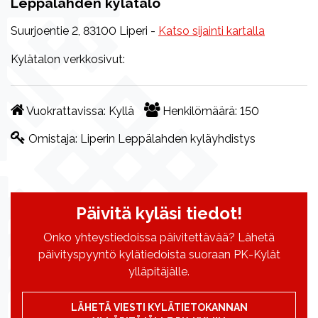
Leppälahden kylätalo
Suurjoentie 2, 83100 Liperi -
Katso sijainti kartalla
Kylätalon verkkosivut:
Vuokrattavissa:
Kyllä
Henkilömäärä:
150
Omistaja:
Liperin Leppälahden kyläyhdistys
Päivitä kyläsi tiedot!
Onko yhteystiedoissa päivitettävää? Lähetä
päivityspyyntö kylätiedoista suoraan PK-Kylät
ylläpitäjälle.
LÄHETÄ VIESTI KYLÄTIETOKANNAN