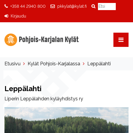
+358 44 2940 800
pkkylat@kylat.fi
Kirjaudu
Etusivu
Kylät Pohjois-Karjalassa
Leppälahti
Leppälahti
Liperin Leppälahden kyläyhdistys ry