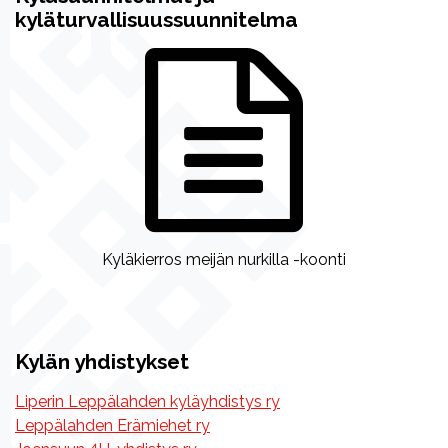
kyläturvallisuussuunnitelma
Kyläkierros meijän nurkilla -koonti
Kylän yhdistykset
Liperin Leppälahden kyläyhdistys ry
Leppälahden Erämiehet ry