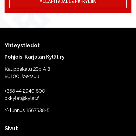
YLLÄPITÄJÄLLE PK-KYLIIN
Yhteystiedot
Pohjois-Karjalan Kylät ry
Kauppakatu 23b A 8
80100 Joensuu
+358 44 2940 800
pkkylat@kylat.fi
Y-tunnus 1567538-5
Sivut