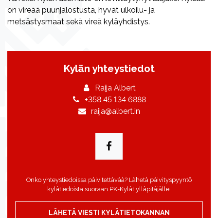
on vireää puunjalostusta, hyvät ulkoilu- ja
metsästysmaat sekä vireä kyläyhdistys.
Kylän yhteystiedot
Raija Albert
+358 45 134 6888
raija@albert.in
Onko yhteystiedoissa päivitettävää? Lähetä päivityspyyntö
kylätiedoista suoraan PK-Kylät ylläpitäjälle.
LÄHETÄ VIESTI KYLÄTIETOKANNAN