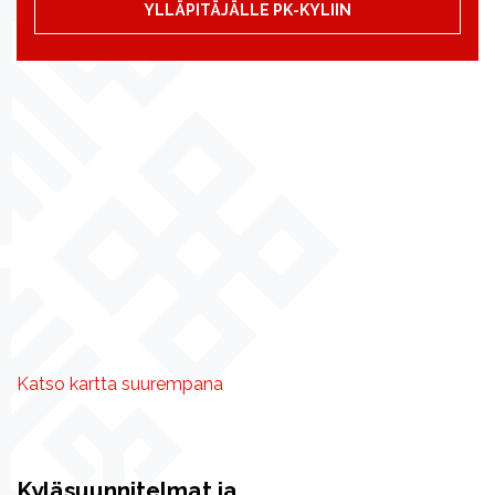
YLLÄPITÄJÄLLE PK-KYLIIN
Katso kartta suurempana
Kyläsuunnitelmat ja