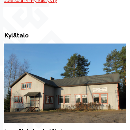
Joensuun 4H-yhdistys ry
Kylätalo