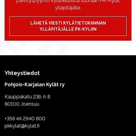
päivityspyyntö kylätiedoista suoraan PK-Kylät
ylläpitäjälle.
LÄHETÄ VIESTI KYLÄTIETOKANNAN
YLLÄPITÄJÄLLE PK-KYLIIN
Yhteystiedot
Pohjois-Karjalan Kylät ry
Kauppakatu 23b A 8
80100 Joensuu
+358 44 2940 800
pkkylat@kylat.fi