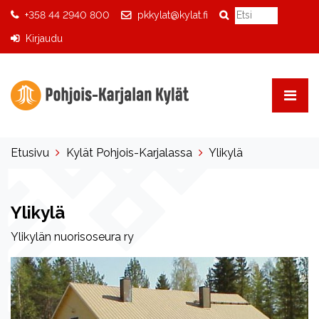
+358 44 2940 800
pkkylat@kylat.fi
Kirjaudu
Etusivu
Kylät Pohjois-Karjalassa
Ylikylä
Ylikylä
Ylikylän nuorisoseura ry