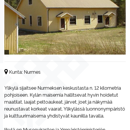
Kunta:
Nurmes
Ylikylä sijaitsee Nurmeksen keskustasta n. 12 kilometria
pohjoiseen. Kylän maisemia hallitsevat hyvin hoidetut
maatilat, laajat peltoaukeat, järvet, joet ja näkymää
reunustavat korkeat vaarat. Ylikylässä luonnonympäristö
ja kulttuurimaisema yhdistyvät kauniilla tavalla.
likylä on Museoviraston ja Ympäristöministeriön