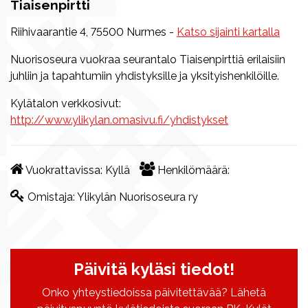
Tiaisenpirtti
Riihivaarantie 4, 75500 Nurmes -
Katso sijainti kartalla
Nuorisoseura vuokraa seurantalo Tiaisenpirttiä erilaisiin
juhliin ja tapahtumiin yhdistyksille ja yksityishenkilöille.
Kylätalon verkkosivut:
http://www.ylikylan.omasivu.fi/yhdistykset
Vuokrattavissa:
Kyllä
Henkilömäärä:
Omistaja:
Ylikylän Nuorisoseura ry
Päivitä kyläsi tiedot!
Onko yhteystiedoissa päivitettävää? Lähetä