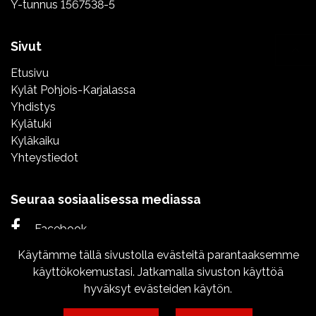
Y-tunnus 1567538-5
Sivut
Etusivu
Kylät Pohjois-Karjalassa
Yhdistys
Kylätuki
Kyläkaiku
Yhteystiedot
Seuraa sosiaalisessa mediassa
Facebook
Käytämme tällä sivustolla evästeitä parantaaksemme
Instagram
käyttökokemustasi. Jatkamalla sivuston käyttöä
hyväksyt evästeiden käytön.