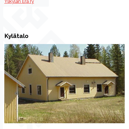
Ylikylän Erä ry
Kylätalo