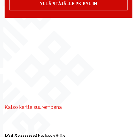
YLLÄPITÄJÄLLE PK-KYLIIN
Katso kartta suurempana
Kyläsuunnitelmat ja