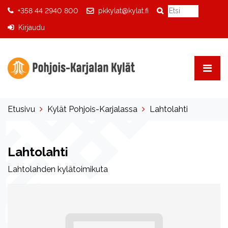
+358 44 2940 800
pkkylat@kylat.fi
Kirjaudu
Etusivu
Kylät Pohjois-Karjalassa
Lahtolahti
Lahtolahti
Lahtolahden kylätoimikuta