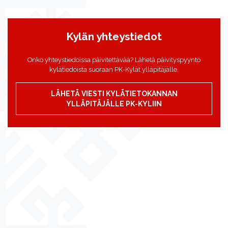
Kylän yhteystiedot
Onko yhteystiedoissa päivitettävää? Lähetä päivityspyyntö
kylätiedoista suoraan PK-Kylät ylläpitäjälle.
LÄHETÄ VIESTI KYLÄTIETOKANNAN
YLLÄPITÄJÄLLE PK-KYLIIN