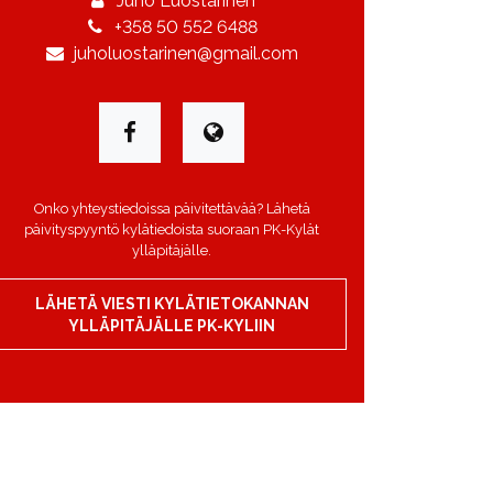
Juho Luostarinen
+358 50 552 6488
juholuostarinen@gmail.com
Onko yhteystiedoissa päivitettävää? Lähetä
päivityspyyntö kylätiedoista suoraan PK-Kylät
ylläpitäjälle.
LÄHETÄ VIESTI KYLÄTIETOKANNAN
YLLÄPITÄJÄLLE PK-KYLIIN