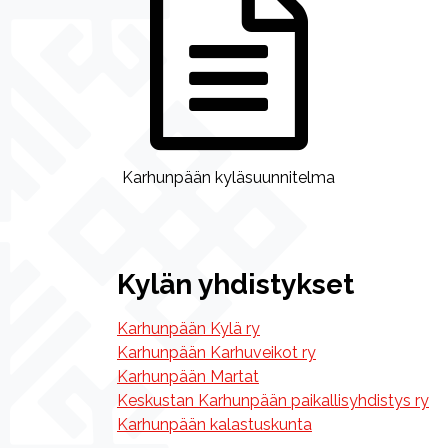
Karhunpään kyläsuunnitelma
Kylän yhdistykset
Karhunpään Kylä ry
Karhunpään Karhuveikot ry
Karhunpään Martat
Keskustan Karhunpään paikallisyhdistys ry
Karhunpään kalastuskunta