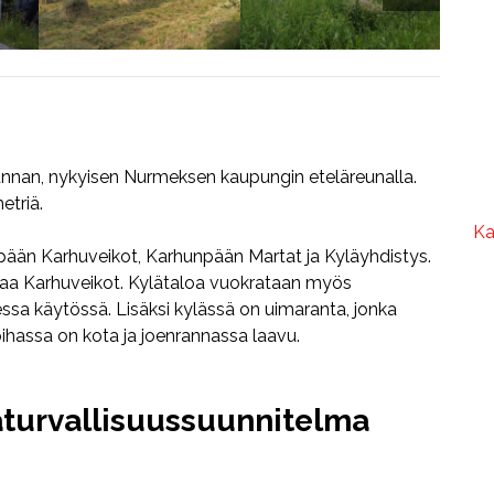
kunnan, nykyisen Nurmeksen kaupungin eteläreunalla.
etriä.
Ka
ään Karhuveikot, Karhunpään Martat ja Kyläyhdistys.
taa Karhuveikot. Kylätaloa vuokrataan myös
ssa käytössä. Lisäksi kylässä on uimaranta, jonka
ihassa on kota ja joenrannassa laavu.
äturvallisuussuunnitelma