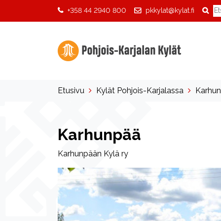
+358 44 2940 800
pkkylat@kylat.fi
Etusivu
Kylät Pohjois-Karjalassa
Karhu
Karhunpää
Karhunpään Kylä ry