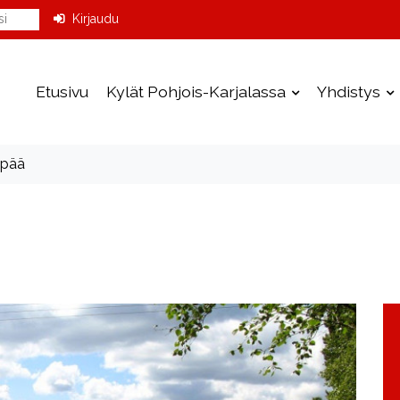
Kirjaudu
Etusivu
Kylät Pohjois-Karjalassa
Yhdistys
npää