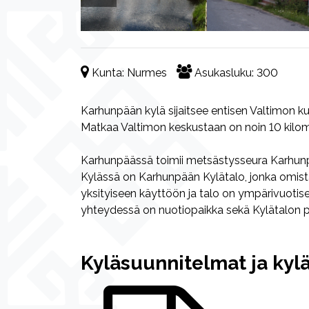
Kunta:
Nurmes
Asukasluku:
300
Karhunpään kylä sijaitsee entisen Valtimon 
Matkaa Valtimon keskustaan on noin 10 kilom
Karhunpäässä toimii metsästysseura Karhunp
Kylässä on Karhunpään Kylätalo, jonka omis
yksityiseen käyttöön ja talo on ympärivuotise
yhteydessä on nuotiopaikka sekä Kylätalon p
Kyläsuunnitelmat ja kyl