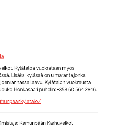
la
veikot. Kylätaloa vuokrataan myös
ssä. Lisäksi kylässä on uimaranta,jonka
 joenrannassa laavu. Kylätalon vuokrausta
i Jouko Honkasaari puhelin: +358 50 564 2846.
rhunpaankylatalo/
mistaja:
Karhunpään Karhuveikot