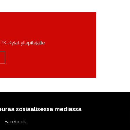
K-Kylät ylläpitäjälle.
euraa sosiaalisessa mediassa
Facebook