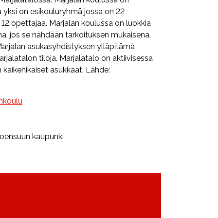
a yksi on esikouluryhmä jossa on 22
12 opettajaa. Marjalan koulussa on luokkia
ina, jos se nähdään tarkoituksen mukaisena.
Marjalan asukasyhdistyksen ylläpitämä
Marjalatalon tiloja. Marjalatalo on aktiivisessa
n kaikenikäiset asukkaat. Lähde:
nkoulu
Joensuun kaupunki