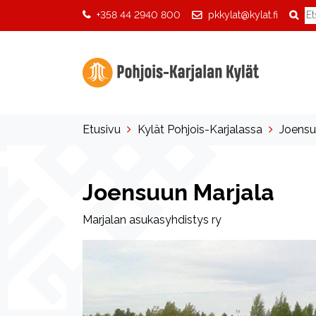
+358 44 2940 800
pkkylat@kylat.fi
Etusivu
Kylät Pohjois-Karjalassa
Joensu
Joensuun Marjala
Marjalan asukasyhdistys ry