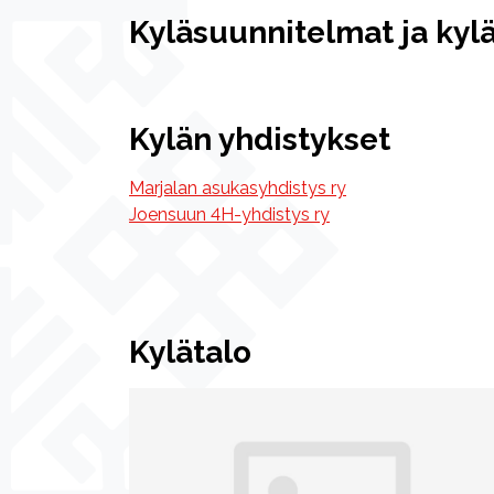
Kyläsuunnitelmat ja kyl
Kylän yhdistykset
Marjalan asukasyhdistys ry
Joensuun 4H-yhdistys ry
Kylätalo