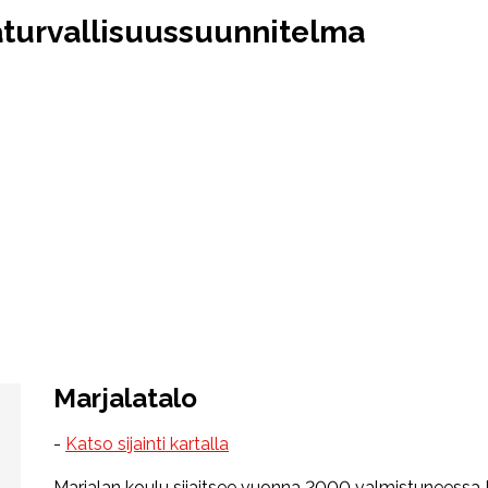
äturvallisuussuunnitelma
Marjalatalo
-
Katso sijainti kartalla
Marjalan koulu sijaitsee vuonna 2000 valmistuneessa 