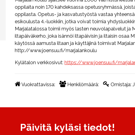
oppilaita noin 170 kahdeksassa opetusryhmässä, joist
oppilasta. Opetus- ja kasvatustyöstä vastaa yhteensä 
esikoulusta 4.-luokkiin, jotka voivat toimia yhdysluokk
Marjalatalossa toimii myös lasten neuvolapalvelut ja 
iltapäiväkerho, joka isännöi iltapäivisin ja iltaisin osaa 
käytössä aamusta iltaan ja käyttäjinä toimivat Marjala
http://www.joensuu.fi/marjalankoulu
Kylätalon verkkosivut:
https://www.joensuu.fi/marjala
Vuokrattavissa:
Henkilömäärä:
Omistaja:
Päivitä kyläsi tiedot!