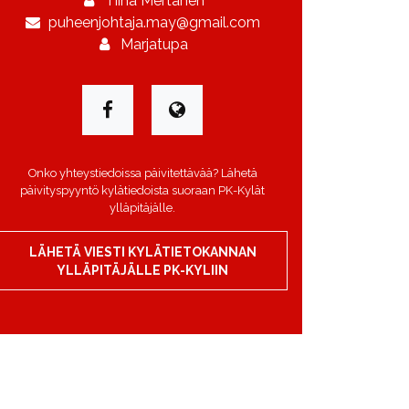
Tiina Mertanen
puheenjohtaja.may@gmail.com
Marjatupa
Onko yhteystiedoissa päivitettävää? Lähetä
päivityspyyntö kylätiedoista suoraan PK-Kylät
ylläpitäjälle.
LÄHETÄ VIESTI KYLÄTIETOKANNAN
YLLÄPITÄJÄLLE PK-KYLIIN