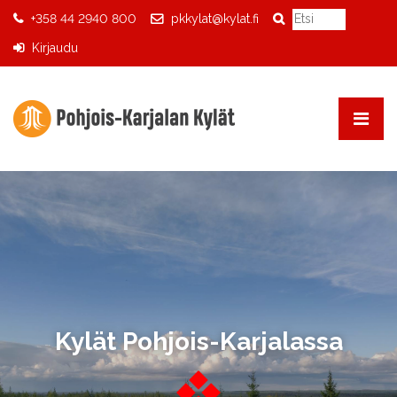
+358 44 2940 800
pkkylat@kylat.fi
Kirjaudu
Kylät Pohjois-Karjalassa