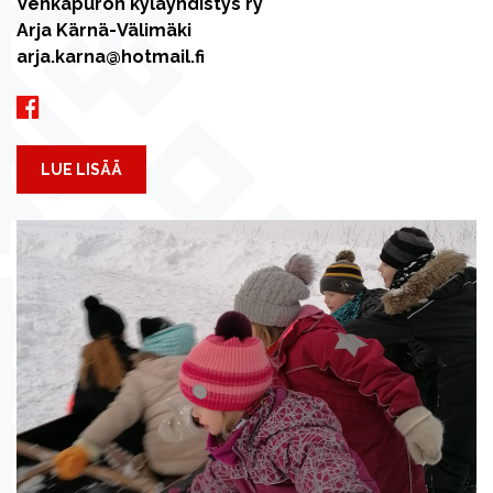
Vehkapuron kyläyhdistys ry
Arja Kärnä-Välimäki
arja.karna@hotmail.fi
LUE LISÄÄ