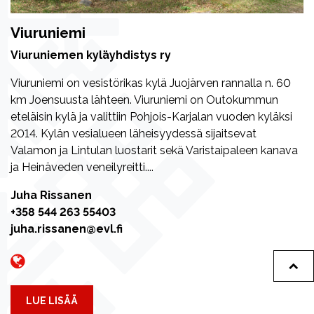
Viuruniemi
Viuruniemen kyläyhdistys ry
Viuruniemi on vesistörikas kylä Juojärven rannalla n. 60
km Joensuusta lähteen. Viuruniemi on Outokummun
eteläisin kylä ja valittiin Pohjois-Karjalan vuoden kyläksi
2014. Kylän vesialueen läheisyydessä sijaitsevat
Valamon ja Lintulan luostarit sekä Varistaipaleen kanava
ja Heinäveden veneilyreitti....
Juha Rissanen
+358 544 263 55403
juha.rissanen@evl.fi
LUE LISÄÄ