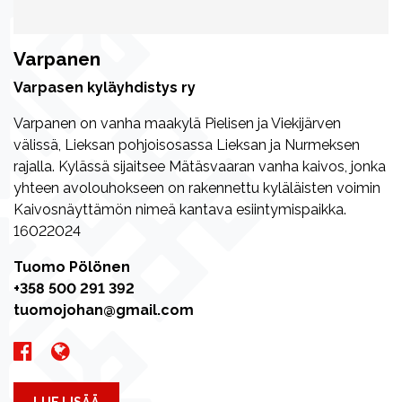
Varpanen
Varpasen kyläyhdistys ry
Varpanen on vanha maakylä Pielisen ja Viekijärven
välissä, Lieksan pohjoisosassa Lieksan ja Nurmeksen
rajalla. Kylässä sijaitsee Mätäsvaaran vanha kaivos, jonka
yhteen avolouhokseen on rakennettu kyläläisten voimin
Kaivosnäyttämön nimeä kantava esiintymispaikka.
16022024
Tuomo Pölönen
+358 500 291 392
tuomojohan@gmail.com
LUE LISÄÄ