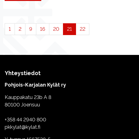
1
2
9
16
20
21
22
Yhteystiedot
Pohjois-Karjalan Kylät ry
Kauppakatu 23b A 8
80100 Joensuu
+358 44 2940 800
pkkylat@kylat.fi