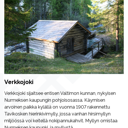
Verkkojoki
Verkkojoki sijaitsee entisen Valtimon kunnan, nykyisen
Nurmeksen kaupungin pohjoisosassa. Käymisen
arvoinen paikka kylällä on vuonna 1907 rakennettu
Tavikosken hierinkivimylly, jossa vanhan hirsimyllyn
miljöössä voi keitellä nokipannukahvit. Myllyn omistaa
Nurmeksen kaupunki, ja myllystä...