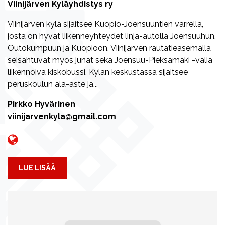
Viinijärven Kyläyhdistys ry
Viinijärven kylä sijaitsee Kuopio-Joensuuntien varrella,
josta on hyvät liikenneyhteydet linja-autolla Joensuuhun,
Outokumpuun ja Kuopioon. Viinijärven rautatieasemalla
seisahtuvat myös junat sekä Joensuu-Pieksämäki -väliä
liikennöivä kiskobussi. Kylän keskustassa sijaitsee
peruskoulun ala-aste ja...
Pirkko Hyvärinen
viinijarvenkyla@gmail.com
LUE LISÄÄ