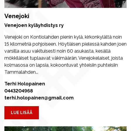
Venejoki
Venejoen kyläyhdistys ry
Venejoki on Kontiolahden pienin kylä, kirkonkylältä noin
15 kilometriä pohjoiseen. Höytiäisen pielessä kahden joen
varsilla asuu vakituisesti noin 60 asukasta, kesällä
mökkiläiset tuplaavat väkimäärän. Venejokelaiset, joista
kolmasosa on lapsia, kokoontuvat yhteisiin puhteisiin
Tammalahden...
Terhi Holopainen
0443204968
terhi.holopainen@gmail.com
LUE LISÄÄ