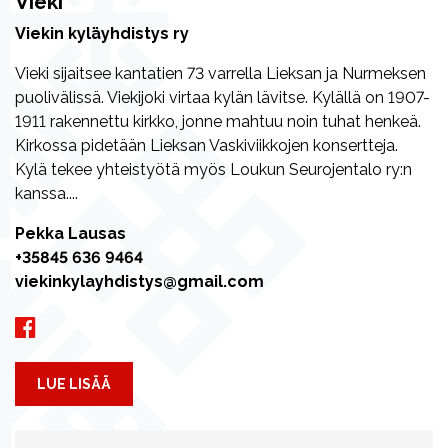
Vieki
Viekin kyläyhdistys ry
Vieki sijaitsee kantatien 73 varrella Lieksan ja Nurmeksen
puolivälissä. Viekijoki virtaa kylän lävitse. Kylällä on 1907-
1911 rakennettu kirkko, jonne mahtuu noin tuhat henkeä.
Kirkossa pidetään Lieksan Vaskiviikkojen konsertteja.
Kylä tekee yhteistyötä myös Loukun Seurojentalo ry:n
kanssa....
Pekka Lausas
+35845 636 9464
viekinkylayhdistys@gmail.com
LUE LISÄÄ