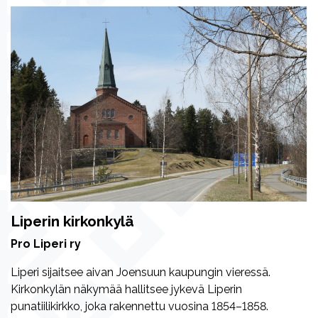
Liperin kirkonkylä
Pro Liperi ry
Liperi sijaitsee aivan Joensuun kaupungin vieressä.
Kirkonkylän näkymää hallitsee jykevä Liperin
punatiilikirkko, joka rakennettu vuosina 1854–1858.