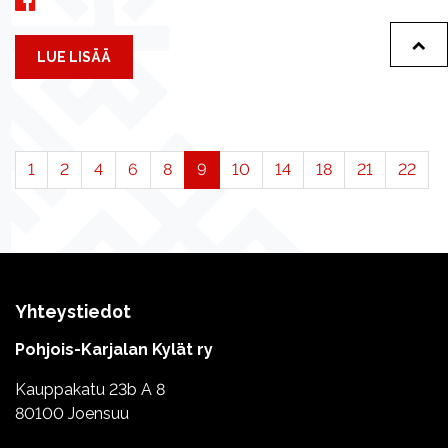
LUE LISÄÄ
1
2
4
6
8
9
10
14
18
21
22
Yhteystiedot
Pohjois-Karjalan Kylät ry
Kauppakatu 23b A 8
80100 Joensuu