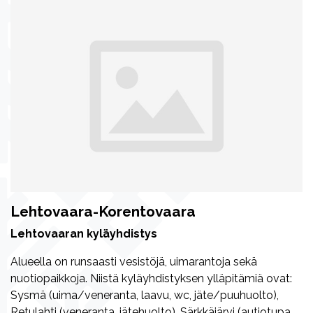
Lehtovaara-Korentovaara
Lehtovaaran kyläyhdistys
Alueella on runsaasti vesistöjä, uimarantoja sekä
nuotiopaikkoja. Niistä kyläyhdistyksen ylläpitämiä ovat:
Sysmä (uima/veneranta, laavu, wc, jäte/puuhuolto),
Retulahti (veneranta, jätehuolto), Särkkäjärvi (autiotupa,