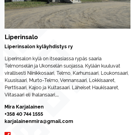
Liperinsalo
Liperinsalon kyläyhdistys ry
Liperinsalon kylä on itseasiassa rypäs saaria
Telmonselän ja Ukonselän suojassa. Kylään kuuluvat
virallisesti Niinikkosaari, Telmo, Karhunsaari, Loukonsaari,
Kuusisaari, Murto-Telmo, Vennansaari, Lokkisaaret,
Perttisaari, Kajoo ja Kultasaari. Läheiset Haukisaaret,
Viitasaari eli Ihalansaari,...
Mira Karjalainen
+358 40 744 1555
karjalainenmira@gmail.com