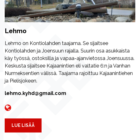
Lehmo
Lehmo on Kontiolahden taajama. Se sijaitsee
Kontiolahden ja Joensuun rajalla. Suurin osa asukkaista
käy työssä, ostoksilla ja vapaa-ajanvietossa Joensuussa.
Keskusta sijaitsee Kajaanintien eli valtatie 6:n ja Vanhan
Nurmeksentien välissä. Taajama rajoittuu Kajaanintiehen
ja Pielisjokeen.
lehmo.kyhd@gmail.com
LUE LISÄÄ