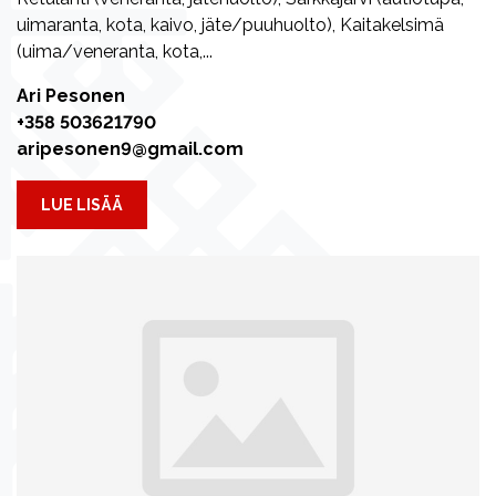
uimaranta, kota, kaivo, jäte/puuhuolto), Kaitakelsimä
(uima/veneranta, kota,...
Ari Pesonen
+358 503621790
aripesonen9@gmail.com
LUE LISÄÄ