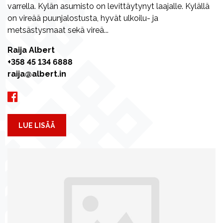
varrella. Kylän asumisto on levittäytynyt laajalle. Kylällä
on vireää puunjalostusta, hyvät ulkoilu- ja
metsästysmaat sekä vireä...
Raija Albert
+358 45 134 6888
raija@albert.in
LUE LISÄÄ