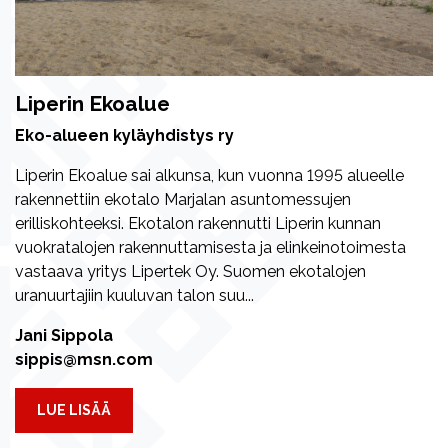
Liperin Ekoalue
Eko-alueen kyläyhdistys ry
Liperin Ekoalue sai alkunsa, kun vuonna 1995 alueelle
rakennettiin ekotalo Marjalan asuntomessujen
erilliskohteeksi. Ekotalon rakennutti Liperin kunnan
vuokratalojen rakennuttamisesta ja elinkeinotoimesta
vastaava yritys Lipertek Oy. Suomen ekotalojen
uranuurtajiin kuuluvan talon suu...
Jani Sippola
sippis@msn.com
LUE LISÄÄ