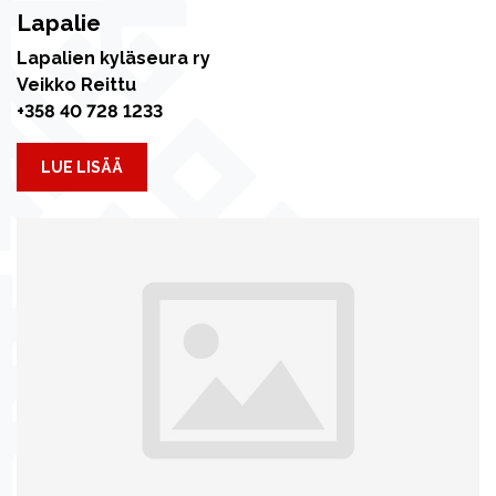
Lapalie
Lapalien kyläseura ry
Veikko Reittu
+358 40 728 1233
LUE LISÄÄ