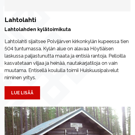
Lahtolahti
Lahtolahden kylätoimikuta
Lahtolahti sijaitsee Polvijärven kirkonkylän kupeessa tien
504 tuntumassa. Kylän alue on alavaa Höytiäisen
laskussa paljastunutta maata ja entisiä rantoja. Pelloilla
kasvatetaan viljaa ja heinää, nautakarjatiloja on vain
muutama. Entisellä koululla toimii Huiskuusipalvelut
niminen yritys.
LUE LISÄÄ