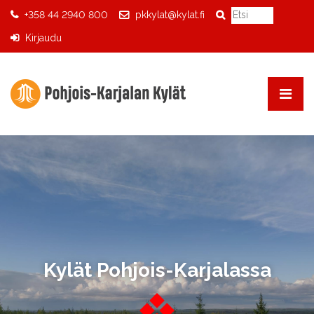
+358 44 2940 800
pkkylat@kylat.fi
Kirjaudu
Kylät Pohjois-Karjalassa