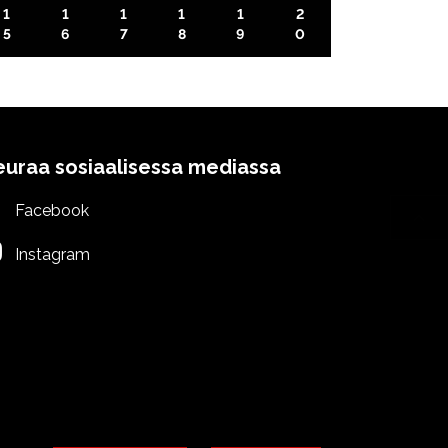
1
1
1
1
1
2
5
6
7
8
9
0
euraa sosiaalisessa mediassa
Facebook
Instagram