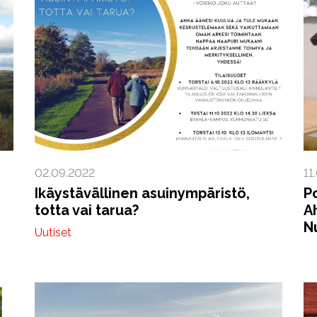
02.09.2022
11
Ikäystävällinen asuinympäristö,
P
totta vai tarua?
A
N
Uutiset