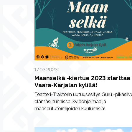
17.03.2023
Maanselkä -kiertue 2023 starttaa
Vaara-Karjalan kylillä!
Teatteri-Traktorin uutuusesitys Guru -pikasii
elämäsi tunnissa, kyläohjelmaa ja
maaseututoimijoiden kuulumisia!