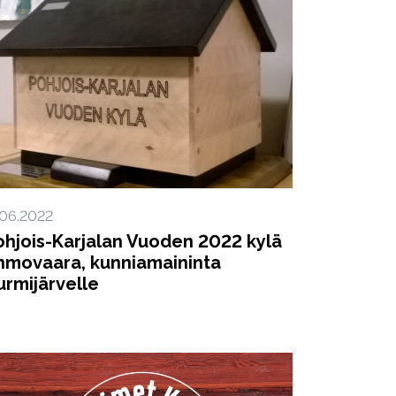
.06.2022
ohjois-Karjalan Vuoden 2022 kylä
hmovaara, kunniamaininta
urmijärvelle