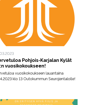
.03.2023
ervetuloa Pohjois-Karjalan Kylät
y:n vuosikokoukseen!
rvetuloa vuosikokoukseen lauantaina
.4.2023 klo 13 Outokummun Seurojentalolle!