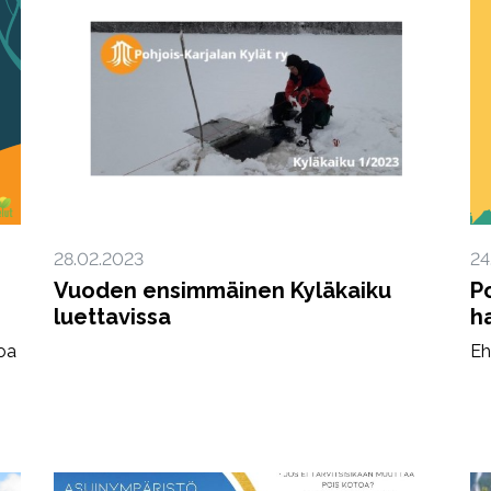
28.02.2023
24
Vuoden ensimmäinen Kyläkaiku
P
luettavissa
h
voa
Eh