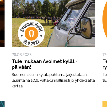
29.03.2023
17
Tule mukaan Avoimet kylät -
T
päivään!
r
Suomen suurin kylätapahtuma järjestetään
Te
lauantaina 10.6. valtakunnallisesti jo yhdeksättä
15
kertaa.