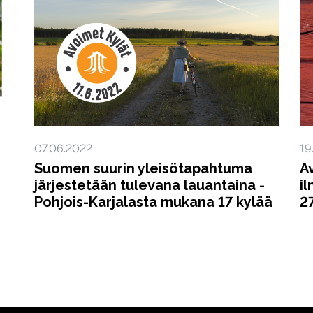
07.06.2022
19
Suomen suurin yleisötapahtuma
A
järjestetään tulevana lauantaina -
i
Pohjois-Karjalasta mukana 17 kylää
2