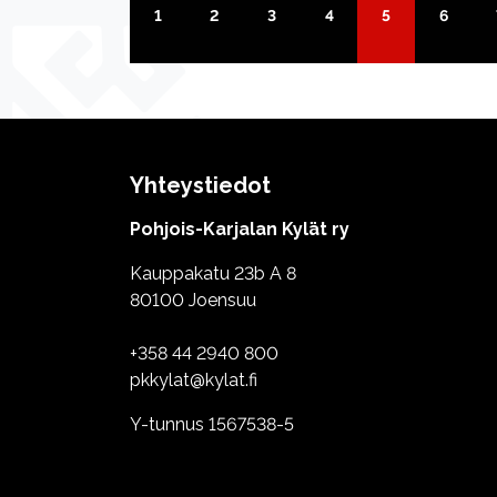
1
2
3
4
5
6
Yhteystiedot
Pohjois-Karjalan Kylät ry
Kauppakatu 23b A 8
80100 Joensuu
+358 44 2940 800
pkkylat@kylat.fi
Y-tunnus 1567538-5