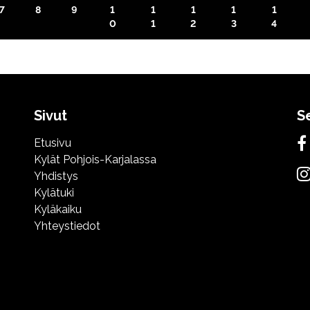
7
8
9
1
1
1
1
1
0
1
2
3
4
Sivut
S
Etusivu
Kylät Pohjois-Karjalassa
Yhdistys
Kylätuki
Kyläkaiku
Yhteystiedot