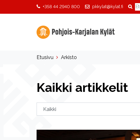
+358 44 2940 800
pkkylat@kylat.fi
Etusivu
Arkisto
Kaikki artikkelit